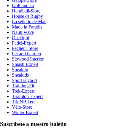
Galope-Store
Golf and co
Handball-Store
House of Rugby
La sellerie de Maé
Made in Paradis
Nauti-wave
On-Fight
Padel-Expert
Pecheur-Store
Pet and Garden
Slowood Interior
Smash-Expert
Sneak'In
Sneakids
Sport is good
Training-Fit
Trek-Expert
Triathlon-Expert
TripNBikers
Vélo-Store
Winter-Expert
Suscríbete a nuestro boletín