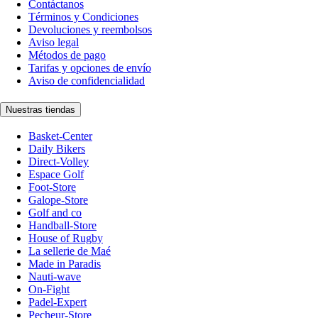
Contáctanos
Términos y Condiciones
Devoluciones y reembolsos
Aviso legal
Métodos de pago
Tarifas y opciones de envío
Aviso de confidencialidad
Nuestras tiendas
Basket-Center
Daily Bikers
Direct-Volley
Espace Golf
Foot-Store
Galope-Store
Golf and co
Handball-Store
House of Rugby
La sellerie de Maé
Made in Paradis
Nauti-wave
On-Fight
Padel-Expert
Pecheur-Store