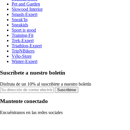
Pet and Garden
Slowood Interior
Smash-Expert
Sneak'In
Sneakids
Sport is good
Training-Fit
Trek-Expert
Triathlon-Expert
TripNBikers
Vélo-Store
Winter-Expert
Suscríbete a nuestro boletín
Disfruta de un 10% al suscribirte a nuestro boletín
Suscribirse
Mantente conectado
Encuéntranos en las redes sociales