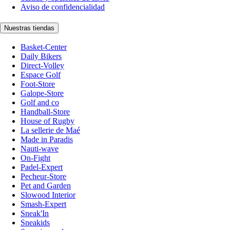
Aviso de confidencialidad
Nuestras tiendas
Basket-Center
Daily Bikers
Direct-Volley
Espace Golf
Foot-Store
Galope-Store
Golf and co
Handball-Store
House of Rugby
La sellerie de Maé
Made in Paradis
Nauti-wave
On-Fight
Padel-Expert
Pecheur-Store
Pet and Garden
Slowood Interior
Smash-Expert
Sneak'In
Sneakids