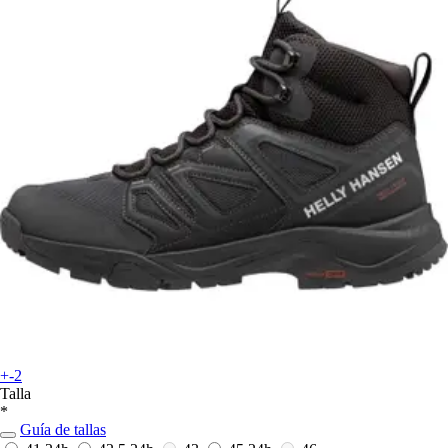
+-2
Talla
*
Guía de tallas