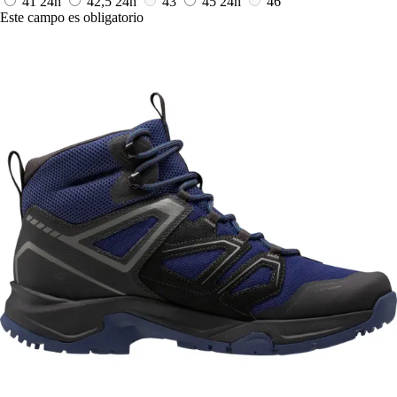
41
24h
42,5
24h
43
45
24h
46
Este campo es obligatorio