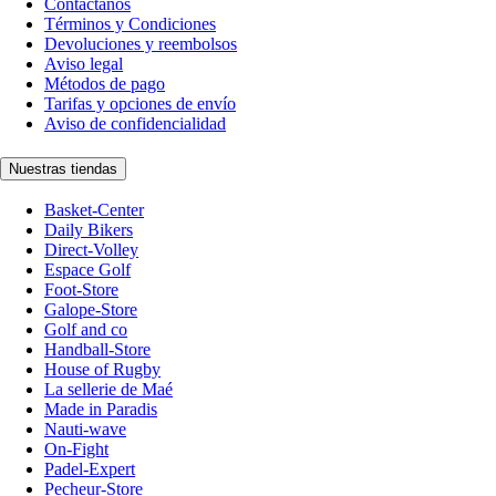
Contáctanos
Términos y Condiciones
Devoluciones y reembolsos
Aviso legal
Métodos de pago
Tarifas y opciones de envío
Aviso de confidencialidad
Nuestras tiendas
Basket-Center
Daily Bikers
Direct-Volley
Espace Golf
Foot-Store
Galope-Store
Golf and co
Handball-Store
House of Rugby
La sellerie de Maé
Made in Paradis
Nauti-wave
On-Fight
Padel-Expert
Pecheur-Store