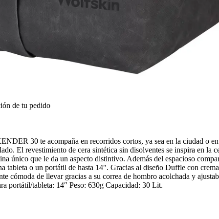
ión de tu pedido
R 30 te acompaña en recorridos cortos, ya sea en la ciudad o en la 
o. El revestimiento de cera sintética sin disolventes se inspira en la ce
ina único que le da un aspecto distintivo. Además del espacioso comparti
a tableta o un portátil de hasta 14". Gracias al diseño Duffle con cremal
oda de llevar gracias a su correa de hombro acolchada y ajustable
a portátil/tableta: 14″ Peso: 630g Capacidad: 30 Lit.