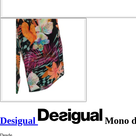
Desigual
Mono de
Desde