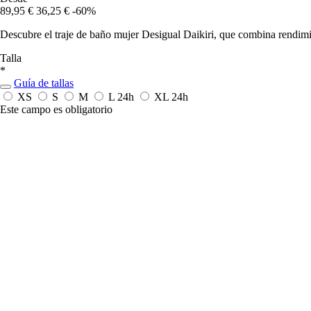
89,95 €
36,25 €
-60%
Descubre el traje de baño mujer Desigual Daikiri, que combina rendimien
Talla
*
Guía de tallas
XS
S
M
L
24h
XL
24h
Este campo es obligatorio