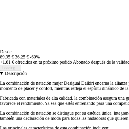
Desde
89,95 €
36,25 €
-60%
+1,81 €
ofrecidos en tu próximo pedido
Abonado después de la validac
Loading...
Descripción
La combinación de natación mujer Desigual Daikiri encarna la alianza p
momento de placer y confort, mientras refleja el espíritu dinámico de l
Fabricada con materiales de alta calidad, la combinación asegura una 
favorece el rendimiento. Ya sea que estés entrenando para una competic
La combinación de natación se distingue por su estética única, integra
también una declaración de moda para todas las nadadoras que quieren d
Las principales características de esta combinación incluyen: