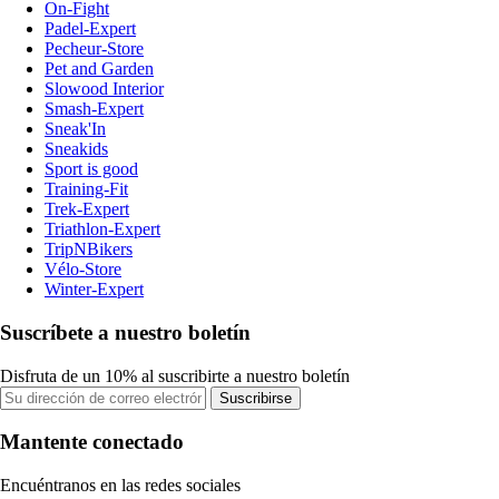
On-Fight
Padel-Expert
Pecheur-Store
Pet and Garden
Slowood Interior
Smash-Expert
Sneak'In
Sneakids
Sport is good
Training-Fit
Trek-Expert
Triathlon-Expert
TripNBikers
Vélo-Store
Winter-Expert
Suscríbete a nuestro boletín
Disfruta de un 10% al suscribirte a nuestro boletín
Suscribirse
Mantente conectado
Encuéntranos en las redes sociales