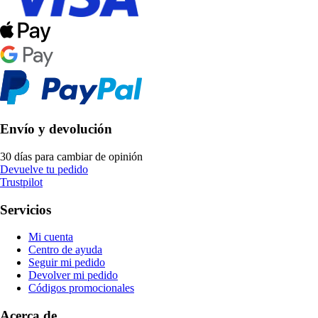
Envío y devolución
30 días para cambiar de opinión
Devuelve tu pedido
Trustpilot
Servicios
Mi cuenta
Centro de ayuda
Seguir mi pedido
Devolver mi pedido
Códigos promocionales
Acerca de