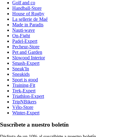
Golf and co
Handball-Store
House of Rugby
La sellerie de Maé
Made in Paradis
Nauti-wave
On-Fight
Padel-Expert
Pecheur-Store
Pet and Garden
Slowood Interior
Smash-Expert
Sneak'In
Sneakids
Sport is good
Training-Fit
Trek-Expert
Triathlon-Expert
TripNBikers
Vélo-Store
Winter-Expert
Suscríbete a nuestro boletín
Disfruta de un 10% al suscribirte a nuestro boletín