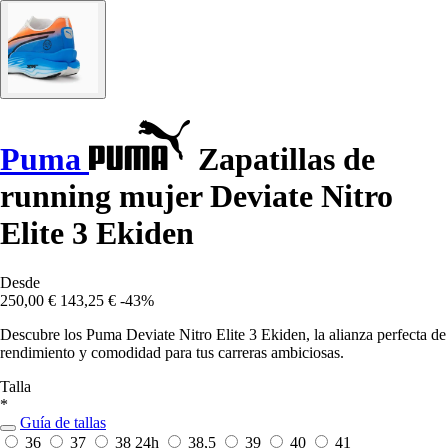
Puma
Zapatillas de
running mujer Deviate Nitro
Elite 3 Ekiden
Desde
250,00 €
143,25 €
-43%
Descubre los Puma Deviate Nitro Elite 3 Ekiden, la alianza perfecta de
rendimiento y comodidad para tus carreras ambiciosas.
Talla
*
Guía de tallas
36
37
38
24h
38,5
39
40
41