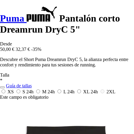
Puma
Pantalón corto
Dreamrun DryC 5"
Desde
50,00 €
32,37 €
-35%
Descubre el Short Puma Dreamrun DryC 5, la alianza perfecta entre
confort y rendimiento para tus sesiones de running.
Talla
*
Guía de tallas
XS
S
24h
M
24h
L
24h
XL
24h
2XL
Este campo es obligatorio