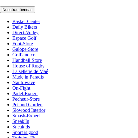
Nuestras tiendas
Basket-Center
Daily Bikers
Direct-Volley
Espace Golf
Foot-Store
Galope-Store
Golf and co
Handball-Store
House of Rugby
La sellerie de Maé
Made in Paradis
Nauti-wave
On-Fight
Padel-Expert
Pecheur-Store
Pet and Garden
Slowood Interior
Smash-Expert
Sneak'In
Sneakids
Sport is good
Training-Fit