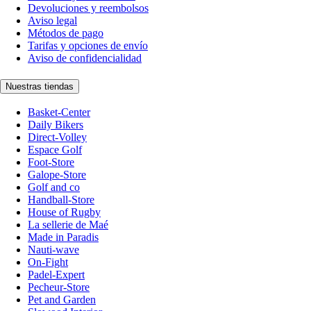
Devoluciones y reembolsos
Aviso legal
Métodos de pago
Tarifas y opciones de envío
Aviso de confidencialidad
Nuestras tiendas
Basket-Center
Daily Bikers
Direct-Volley
Espace Golf
Foot-Store
Galope-Store
Golf and co
Handball-Store
House of Rugby
La sellerie de Maé
Made in Paradis
Nauti-wave
On-Fight
Padel-Expert
Pecheur-Store
Pet and Garden