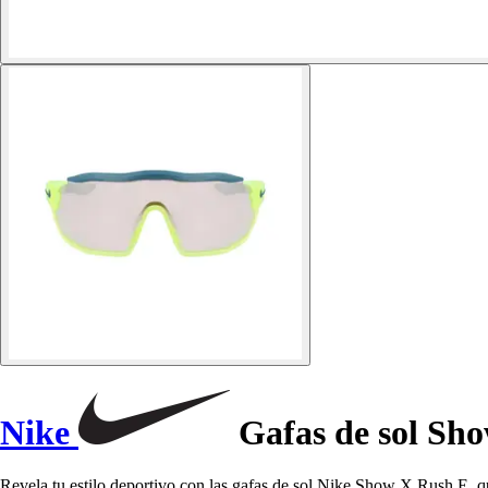
Nike
Gafas de sol Sh
Revela tu estilo deportivo con las gafas de sol Nike Show X Rush E,