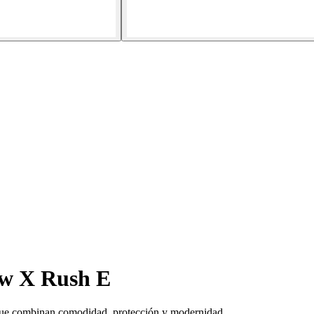
ow X Rush E
 que combinan comodidad, protección y modernidad.