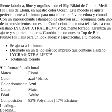
Siente fabulosa, libre y orgullosa con el Slip Bikini de Cintura Media
Fiji Falls de Elomi, en nuestro color Ocean. Este modelo se ajusta
perfectamente a la cintura para una cobertura favorecedora y cómoda.
Con un impresionante estampado de chevron azul, acompaña cada uno
de tus movimientos con estilo. Confeccionado en una tela elástica con
elastano LYCRA® XTRA LIFE™, y totalmente forrado, garantiza un
ajuste y soporte duraderos. Combínalo con nuestro Top de Bikini
Plunge Fiji Falls para un look audaz y espectacular, a tu medida.
Se ajusta a la cintura
Diseñado en un tejido elástico impreso que contiene elastano
LYCRA® XTRA LIFE™
Totalmente forrado
Información adicional
Marca
Elomi
Color
azul / blanco
Color dominante
Azul
Como
Mujer
Edad
Adulto
Composición
83% Polyamide | 17% Elastane
Loading...
Loading...