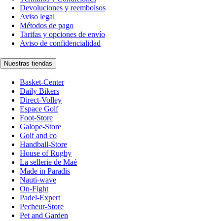
Devoluciones y reembolsos
Aviso legal
Métodos de pago
Tarifas y opciones de envío
Aviso de confidencialidad
Nuestras tiendas
Basket-Center
Daily Bikers
Direct-Volley
Espace Golf
Foot-Store
Galope-Store
Golf and co
Handball-Store
House of Rugby
La sellerie de Maé
Made in Paradis
Nauti-wave
On-Fight
Padel-Expert
Pecheur-Store
Pet and Garden