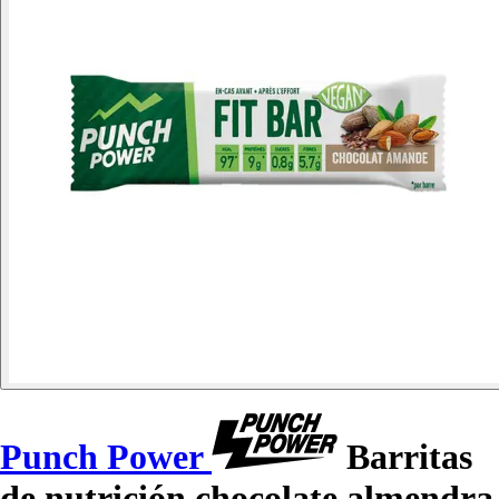
Punch Power
Barritas
de nutrición chocolate almendra