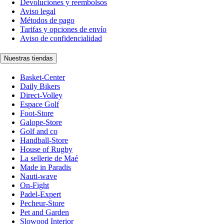
Devoluciones y reembolsos
Aviso legal
Métodos de pago
Tarifas y opciones de envío
Aviso de confidencialidad
Nuestras tiendas
Basket-Center
Daily Bikers
Direct-Volley
Espace Golf
Foot-Store
Galope-Store
Golf and co
Handball-Store
House of Rugby
La sellerie de Maé
Made in Paradis
Nauti-wave
On-Fight
Padel-Expert
Pecheur-Store
Pet and Garden
Slowood Interior