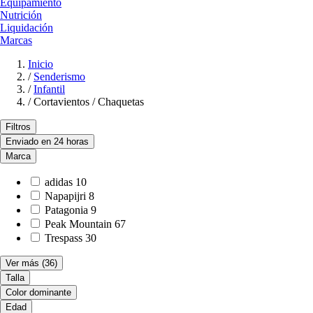
Equipamiento
Nutrición
Liquidación
Marcas
Inicio
/
Senderismo
/
Infantil
/
Cortavientos / Chaquetas
Filtros
Enviado en 24 horas
Marca
adidas
10
Napapijri
8
Patagonia
9
Peak Mountain
67
Trespass
30
Ver más
(36)
Talla
Color dominante
Edad