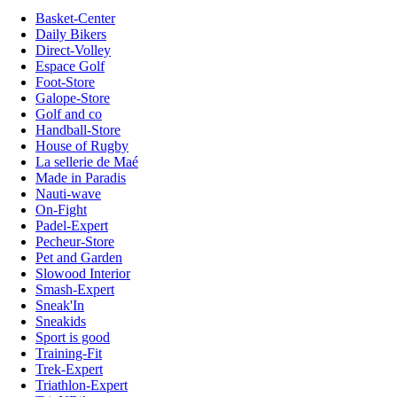
Basket-Center
Daily Bikers
Direct-Volley
Espace Golf
Foot-Store
Galope-Store
Golf and co
Handball-Store
House of Rugby
La sellerie de Maé
Made in Paradis
Nauti-wave
On-Fight
Padel-Expert
Pecheur-Store
Pet and Garden
Slowood Interior
Smash-Expert
Sneak'In
Sneakids
Sport is good
Training-Fit
Trek-Expert
Triathlon-Expert