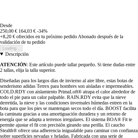
Desde
250,00 €
164,03 €
-34%
+8,20 €
ofrecidos en tu próximo pedido
Abonado después de la
validación de tu pedido
Loading...
Descripción
ATENCIÓN
: Este artículo puede tallar pequeño. Si tiene dudas entre
2 tallas, elija la talla superior.
Diseñadas para los largos días de invierno al aire libre, estas botas de
senderismo adidas Terrex para hombres son aisladas e impermeables.
COLD.RDY con aislamiento PrimaLoft® atrapa el calor alrededor de
todo el pie para un calor palpable. RAIN.RDY evita que la nieve
derretida, la nieve y las condiciones invernales húmedas entren en la
bota para que los pies se mantengan secos todo el día. BOOST facilita
la caminata gracias a una amortiguación duradera y un retorno de
energía que se adapta a terrenos irregulares. El sistema BOA® Fit te
permite ajustar el fit con precisión girando una perilla. El caucho
Stealth® ofrece una adherencia inigualable para caminar con confianza
sobre superficies nevadas y heladas. Fabricada con una serie de