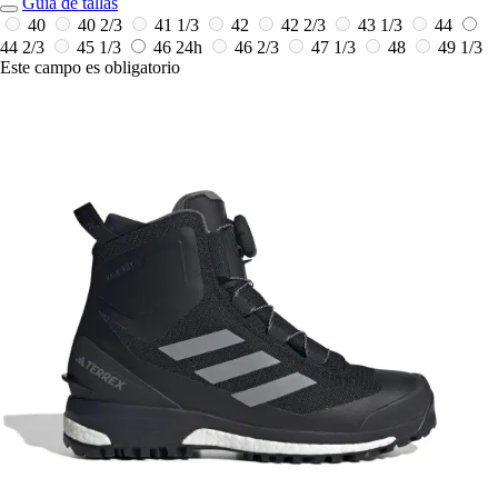
Guía de tallas
40
40 2/3
41 1/3
42
42 2/3
43 1/3
44
44 2/3
45 1/3
46
24h
46 2/3
47 1/3
48
49 1/3
Este campo es obligatorio