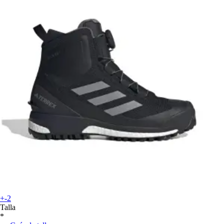
+-2
Talla
*