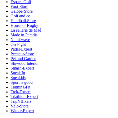
Espace Golf
Foot-Store
Galope-Store
Golf and co
Handball-Store
House of Rugby
La sellerie de Maé
Made in Paradis
Nauti-wave
On-Fight
Padel-Expert
Pecheur-Store
Pet and Garden
Slowood Interior
Smash-Expert
Sneak'In
Sneakids
Sport is good
Training-Fit
Trek-Expert
Triathlon-Expert
TripNBikers
Vélo-Store
Winter-Expert