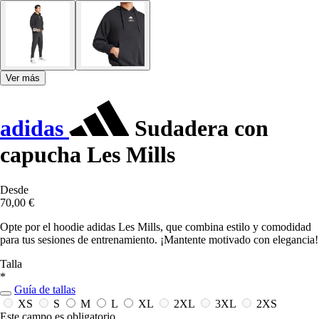
Ver más
adidas
Sudadera con
capucha Les Mills
Desde
70,00 €
Opte por el hoodie adidas Les Mills, que combina estilo y comodidad
para tus sesiones de entrenamiento. ¡Mantente motivado con elegancia!
Talla
*
Guía de tallas
XS
S
M
L
XL
2XL
3XL
2XS
Este campo es obligatorio