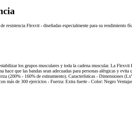
ncia
e resistencia Flexvit - diseñadas especialmente para su rendimiento fís
abilizar los grupos musculares y toda la cadena muscular. La Flexvit B
oma hace que las bandas sean adecuadas para personas alérgicas y evita q
erza (200% - 160% de estiramiento). Características - Dimensiones (Lx
n más de 300 ejercicios - Fuerza: Extra fuerte - Color: Negro Ventajas 