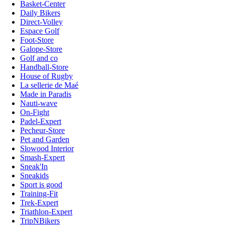
Basket-Center
Daily Bikers
Direct-Volley
Espace Golf
Foot-Store
Galope-Store
Golf and co
Handball-Store
House of Rugby
La sellerie de Maé
Made in Paradis
Nauti-wave
On-Fight
Padel-Expert
Pecheur-Store
Pet and Garden
Slowood Interior
Smash-Expert
Sneak'In
Sneakids
Sport is good
Training-Fit
Trek-Expert
Triathlon-Expert
TripNBikers