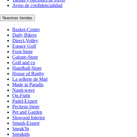
Aviso de confidencialidad
Nuestras tiendas
Basket-Center
Daily Bikers
Direct-Volley
Espace Golf
Foot-Store
Galope-Store
Golf and co
Handball-Store
House of Rugby
La sellerie de Maé
Made in Paradis
Nauti-wave
On-Fight
Padel-Expert
Pecheur-Store
Pet and Garden
Slowood Interior
Smash-Expert
Sneak'In
Sneakids