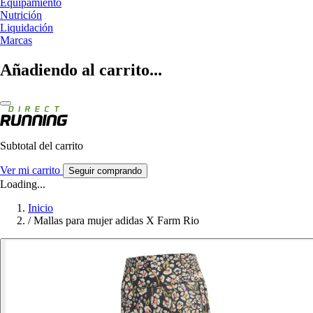
Equipamiento
Nutrición
Liquidación
Marcas
Añadiendo al carrito...
Subtotal del carrito
Ver mi carrito
Seguir comprando
Loading...
Inicio
/
Mallas para mujer adidas X Farm Rio