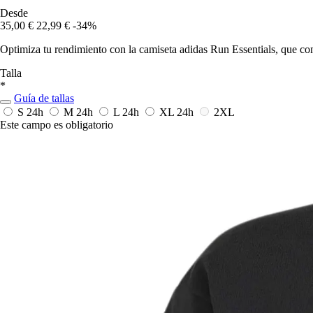
Desde
35,00 €
22,99 €
-34%
Optimiza tu rendimiento con la camiseta adidas Run Essentials, que com
Talla
*
Guía de tallas
S
24h
M
24h
L
24h
XL
24h
2XL
Este campo es obligatorio