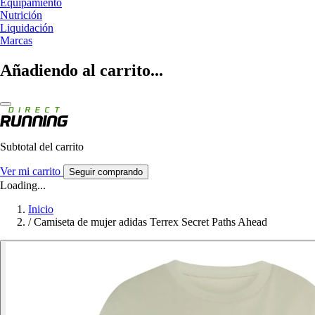
Equipamiento
Nutrición
Liquidación
Marcas
Añadiendo al carrito...
Subtotal del carrito
Ver mi carrito
Seguir comprando
Loading...
Inicio
/
Camiseta de mujer adidas Terrex Secret Paths Ahead