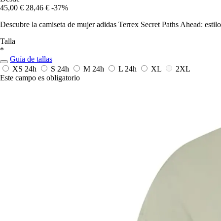
45,00 €
28,46 €
-37%
Descubre la camiseta de mujer adidas Terrex Secret Paths Ahead: estil
Talla
*
Guía de tallas
XS
24h
S
24h
M
24h
L
24h
XL
2XL
Este campo es obligatorio