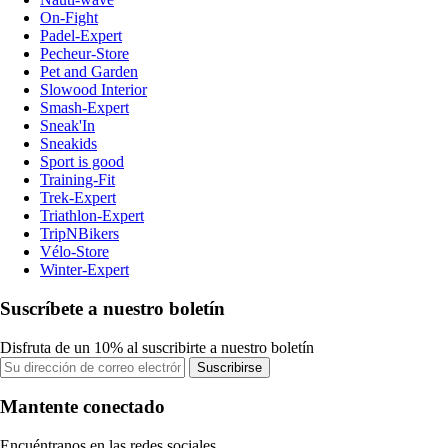
On-Fight
Padel-Expert
Pecheur-Store
Pet and Garden
Slowood Interior
Smash-Expert
Sneak'In
Sneakids
Sport is good
Training-Fit
Trek-Expert
Triathlon-Expert
TripNBikers
Vélo-Store
Winter-Expert
Suscríbete a nuestro boletín
Disfruta de un 10% al suscribirte a nuestro boletín
Suscribirse
Mantente conectado
Encuéntranos en las redes sociales