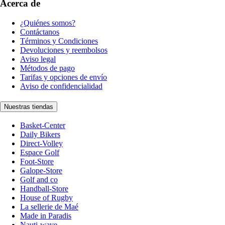
Acerca de
¿Quiénes somos?
Contáctanos
Términos y Condiciones
Devoluciones y reembolsos
Aviso legal
Métodos de pago
Tarifas y opciones de envío
Aviso de confidencialidad
Nuestras tiendas
Basket-Center
Daily Bikers
Direct-Volley
Espace Golf
Foot-Store
Galope-Store
Golf and co
Handball-Store
House of Rugby
La sellerie de Maé
Made in Paradis
Nauti-wave