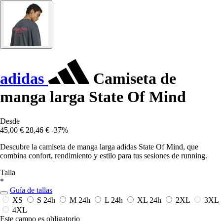
adidas
Camiseta de
manga larga State Of Mind
Desde
45,00 €
28,46 €
-37%
Descubre la camiseta de manga larga adidas State Of Mind, que
combina confort, rendimiento y estilo para tus sesiones de running.
Talla
*
Guía de tallas
XS
S
24h
M
24h
L
24h
XL
24h
2XL
3XL
4XL
Este campo es obligatorio