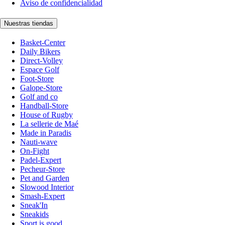
Aviso de confidencialidad
Nuestras tiendas
Basket-Center
Daily Bikers
Direct-Volley
Espace Golf
Foot-Store
Galope-Store
Golf and co
Handball-Store
House of Rugby
La sellerie de Maé
Made in Paradis
Nauti-wave
On-Fight
Padel-Expert
Pecheur-Store
Pet and Garden
Slowood Interior
Smash-Expert
Sneak'In
Sneakids
Sport is good