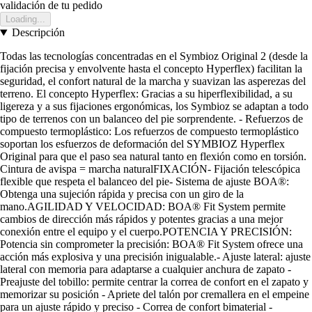
validación de tu pedido
Loading...
Descripción
Todas las tecnologías concentradas en el Symbioz Original 2 (desde la
fijación precisa y envolvente hasta el concepto Hyperflex) facilitan la
seguridad, el confort natural de la marcha y suavizan las asperezas del
terreno. El concepto Hyperflex: Gracias a su hiperflexibilidad, a su
ligereza y a sus fijaciones ergonómicas, los Symbioz se adaptan a todo
tipo de terrenos con un balanceo del pie sorprendente. - Refuerzos de
compuesto termoplástico: Los refuerzos de compuesto termoplástico
soportan los esfuerzos de deformación del SYMBIOZ Hyperflex
Original para que el paso sea natural tanto en flexión como en torsión.
Cintura de avispa = marcha naturalFIXACIÓN- Fijación telescópica
flexible que respeta el balanceo del pie- Sistema de ajuste BOA®:
Obtenga una sujeción rápida y precisa con un giro de la
mano.AGILIDAD Y VELOCIDAD: BOA® Fit System permite
cambios de dirección más rápidos y potentes gracias a una mejor
conexión entre el equipo y el cuerpo.POTENCIA Y PRECISIÓN:
Potencia sin comprometer la precisión: BOA® Fit System ofrece una
acción más explosiva y una precisión inigualable.- Ajuste lateral: ajuste
lateral con memoria para adaptarse a cualquier anchura de zapato -
Preajuste del tobillo: permite centrar la correa de confort en el zapato y
memorizar su posición - Apriete del talón por cremallera en el empeine
para un ajuste rápido y preciso - Correa de confort bimaterial -