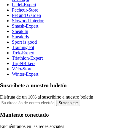
Padel-Expert
Pecheur-Store
Pet and Garden
Slowood Interior
Smash-Expert
Sneak'In
Sneakids
Sport is good
Training-Fit
Trek-Expert
Triathlon-Expert
TripNBikers
Vélo-Store
Winter-Expert
Suscríbete a nuestro boletín
Disfruta de un 10% al suscribirte a nuestro boletín
Suscribirse
Mantente conectado
Encuéntranos en las redes sociales