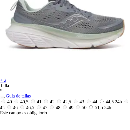
+-2
Talla
*
Guía de tallas
40
40,5
41
42
42,5
43
44
44,5
24h
45
46
46,5
47
48
49
50
51,5
24h
Este campo es obligatorio