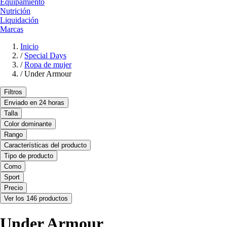
Equipamiento
Nutrición
Liquidación
Marcas
Inicio
/
Special Days
/
Ropa de mujer
/
Under Armour
Filtros
Enviado en 24 horas
Talla
Color dominante
Rango
Características del producto
Tipo de producto
Como
Sport
Precio
Ver los 146 productos
Under Armour