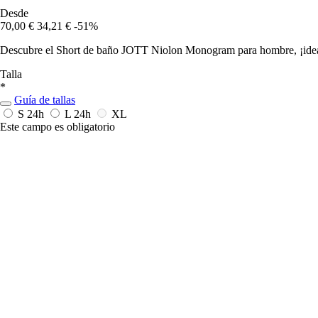
Desde
70,00 €
34,21 €
-51%
Descubre el Short de baño JOTT Niolon Monogram para hombre, ¡ideal p
Talla
*
Guía de tallas
S
24h
L
24h
XL
Este campo es obligatorio