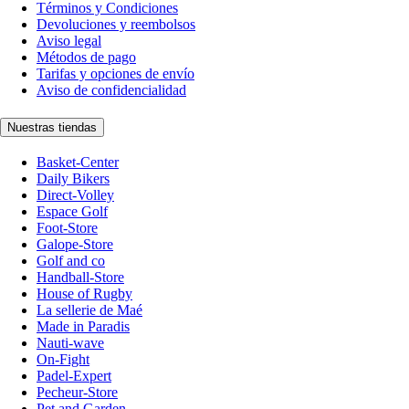
Términos y Condiciones
Devoluciones y reembolsos
Aviso legal
Métodos de pago
Tarifas y opciones de envío
Aviso de confidencialidad
Nuestras tiendas
Basket-Center
Daily Bikers
Direct-Volley
Espace Golf
Foot-Store
Galope-Store
Golf and co
Handball-Store
House of Rugby
La sellerie de Maé
Made in Paradis
Nauti-wave
On-Fight
Padel-Expert
Pecheur-Store
Pet and Garden