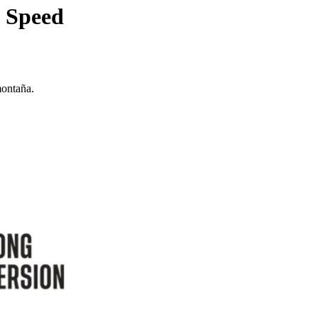
m Speed
montaña.