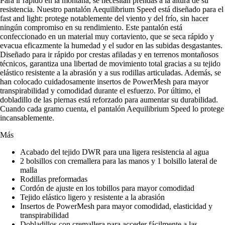
Para ir rápido en la montaña, se necesitan prendas a la altura de su
resistencia. Nuestro pantalón Aequilibrium Speed está diseñado para el
fast and light: protege notablemente del viento y del frío, sin hacer
ningún compromiso en su rendimiento. Este pantalón está
confeccionado en un material muy cortaviento, que se seca rápido y
evacua eficazmente la humedad y el sudor en las subidas desgastantes.
Diseñado para ir rápido por crestas afiladas y en terrenos montañosos
técnicos, garantiza una libertad de movimiento total gracias a su tejido
elástico resistente a la abrasión y a sus rodillas articuladas. Además, se
han colocado cuidadosamente insertos de PowerMesh para mayor
transpirabilidad y comodidad durante el esfuerzo. Por último, el
dobladillo de las piernas está reforzado para aumentar su durabilidad.
Cuando cada gramo cuenta, el pantalón Aequilibrium Speed lo protege
incansablemente.
Más
Acabado del tejido DWR para una ligera resistencia al agua
2 bolsillos con cremallera para las manos y 1 bolsillo lateral de
malla
Rodillas preformadas
Cordón de ajuste en los tobillos para mayor comodidad
Tejido elástico ligero y resistente a la abrasión
Insertos de PowerMesh para mayor comodidad, elasticidad y
transpirabilidad
Dobladillos con cremallera para acceder fácilmente a las