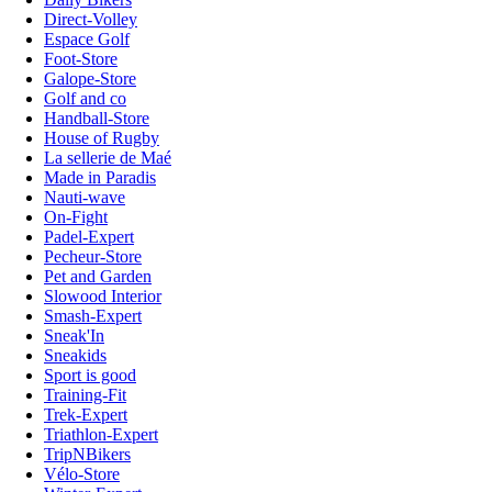
Direct-Volley
Espace Golf
Foot-Store
Galope-Store
Golf and co
Handball-Store
House of Rugby
La sellerie de Maé
Made in Paradis
Nauti-wave
On-Fight
Padel-Expert
Pecheur-Store
Pet and Garden
Slowood Interior
Smash-Expert
Sneak'In
Sneakids
Sport is good
Training-Fit
Trek-Expert
Triathlon-Expert
TripNBikers
Vélo-Store