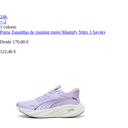
24h
+-3
1 colores
Puma
Zapatillas de running mujer Magnify Nitro 3 Saysky
Desde
170,00 €
122,46 €