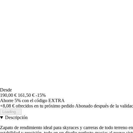
Desde
190,00 €
161,50 €
-15%
Ahorre 5%
con el código
EXTRA
+8,08 €
ofrecidos en tu próximo pedido
Abonado después de la validac
Loading...
Descripción
Zapato de rendimiento ideal para skyraces y carreras de todo terreno e
estabilidad y precisión, todo en un diseño perfecto gracias al nuevo s