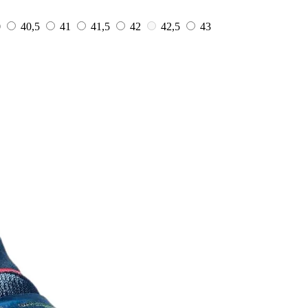
0
40,5
41
41,5
42
42,5
43