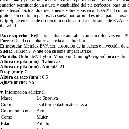
superior, permitiendo un ajuste y estabilidad del pie perfectos, para u
de la tensión actuando directamente sobre el sistema BOA® Fit con un
protección contra impactos. La suela mud-ground es ideal para su uso e
Grip Spike en caso de uso en terreno helado. La entresuela de EVA de dob
the wind.
Parte superior:
Rejilla transpirable anti-abrasión con refuerzos en T
Forro:
Rejilla con alta resistencia a la abrasión
Entresuela:
Memlex EVA con absorción de impactos e inyección de dob
Suela:
FriXion® White con sistema Impact Brake
Plantilla:
Ortholite® Hybrid Mountain Running® ergonómica de 4m
Altura de pila (mm) - Talón:
28
Altura de pila (mm) - Antepié:
21
Drop (mm):
7
Altura de taco (mm):
6.5
Ajuste ancho:
No
Información adicional
Marca
La Sportiva
Color
azul tormenta/tomate cereza
Color dominante
Azul
Como
Mujer
Edad
Adulto