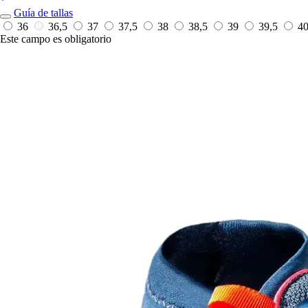
*
Guía de tallas
36
36,5
37
37,5
38
38,5
39
39,5
4
Este campo es obligatorio