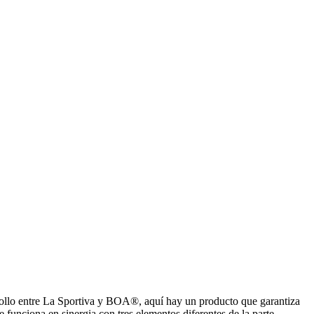
arrollo entre La Sportiva y BOA®, aquí hay un producto que garantiza
funciona en sinergia con tres elementos diferentes de la parte