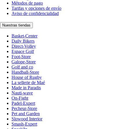
Métodos de pago
Tarifas y opciones de envío
Aviso de confidencialidad
Nuestras tiendas
Basket-Center
Daily Bikers
Direct-Volley
Espace Golf
Foot-Store
Galope-Store
Golf and co
Handball-Store
House of Rugby
La sellerie de Maé
Made in Paradis
Nauti-wave
On-Fight
Padel-Expert
Pecheur-Store
Pet and Garden
Slowood Interior
Smash-Expert