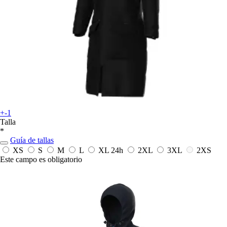
+-1
Talla
*
Guía de tallas
XS
S
M
L
XL
24h
2XL
3XL
2XS
Este campo es obligatorio