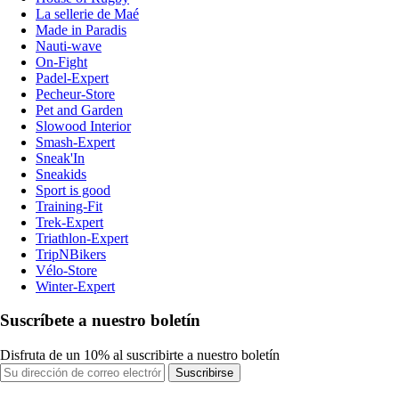
La sellerie de Maé
Made in Paradis
Nauti-wave
On-Fight
Padel-Expert
Pecheur-Store
Pet and Garden
Slowood Interior
Smash-Expert
Sneak'In
Sneakids
Sport is good
Training-Fit
Trek-Expert
Triathlon-Expert
TripNBikers
Vélo-Store
Winter-Expert
Suscríbete a nuestro boletín
Disfruta de un 10% al suscribirte a nuestro boletín
Suscribirse