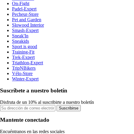
On-Fight
Padel-Expert
Pecheur-Store
Pet and Garden
Slowood Interior
Smash-Expert
Sneak'In
Sneakids
Sport is good
Training-Fit
Trek-Expert
Triathlon-Expert
TripNBikers
Vélo-Store
Winter-Expert
Suscríbete a nuestro boletín
Disfruta de un 10% al suscribirte a nuestro boletín
Suscribirse
Mantente conectado
Encuéntranos en las redes sociales