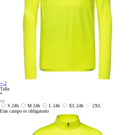
+-2
Talla
*
S
24h
M
24h
L
24h
XL
24h
2XL
Este campo es obligatorio