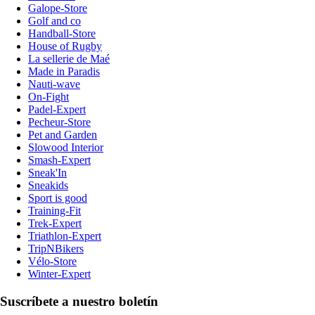
Galope-Store
Golf and co
Handball-Store
House of Rugby
La sellerie de Maé
Made in Paradis
Nauti-wave
On-Fight
Padel-Expert
Pecheur-Store
Pet and Garden
Slowood Interior
Smash-Expert
Sneak'In
Sneakids
Sport is good
Training-Fit
Trek-Expert
Triathlon-Expert
TripNBikers
Vélo-Store
Winter-Expert
Suscríbete a nuestro boletín