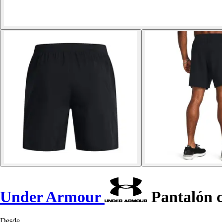
Under Armour
Pantalón 
Desde