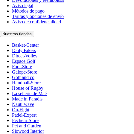
Devoluciones y reembolsos
Aviso legal
Métodos de pago
Tarifas y opciones de envío
Aviso de confidencialidad
Nuestras tiendas
Basket-Center
Daily Bikers
Direct-Volley
Espace Golf
Foot-Store
Galope-Store
Golf and co
Handball-Store
House of Rugby
La sellerie de Maé
Made in Paradis
Nauti-wave
On-Fight
Padel-Expert
Pecheur-Store
Pet and Garden
Slowood Interior