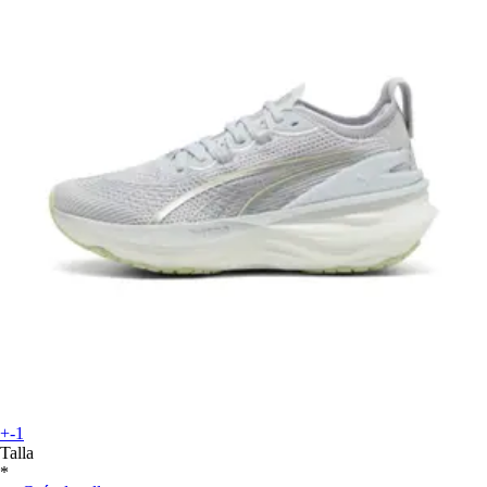
+-1
Talla
*