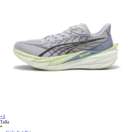
+3
Talla
*