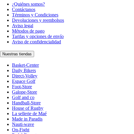
¿Quiénes somos?
Contáctanos
Términos y Condiciones
Devoluciones y reembolsos
Aviso legal
Métodos de pago
Tarifas y opciones de envío
Aviso de confidencialidad
Nuestras tiendas
Basket-Center
Daily Bikers
Direct-Volley
Espace Golf
Foot-Store
Galope-Store
Golf and co
Handball-Store
House of Rugby
La sellerie de Maé
Made in Paradis
Nauti-wave
On-Fight