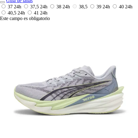
Guía de tallas
37
24h
37,5
24h
38
24h
38,5
39
24h
40
24h
40,5
24h
41
24h
Este campo es obligatorio