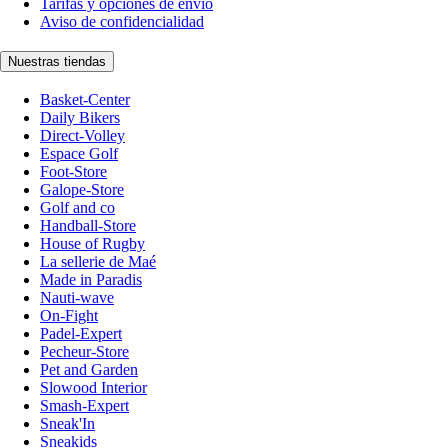
Tarifas y opciones de envío
Aviso de confidencialidad
Nuestras tiendas
Basket-Center
Daily Bikers
Direct-Volley
Espace Golf
Foot-Store
Galope-Store
Golf and co
Handball-Store
House of Rugby
La sellerie de Maé
Made in Paradis
Nauti-wave
On-Fight
Padel-Expert
Pecheur-Store
Pet and Garden
Slowood Interior
Smash-Expert
Sneak'In
Sneakids