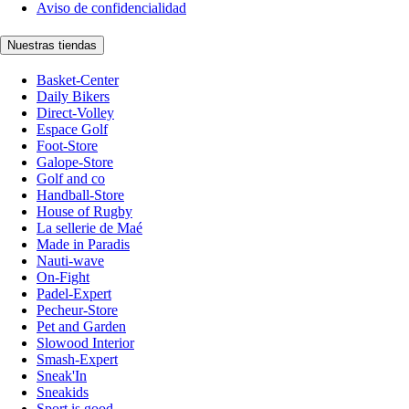
Aviso de confidencialidad
Nuestras tiendas
Basket-Center
Daily Bikers
Direct-Volley
Espace Golf
Foot-Store
Galope-Store
Golf and co
Handball-Store
House of Rugby
La sellerie de Maé
Made in Paradis
Nauti-wave
On-Fight
Padel-Expert
Pecheur-Store
Pet and Garden
Slowood Interior
Smash-Expert
Sneak'In
Sneakids
Sport is good