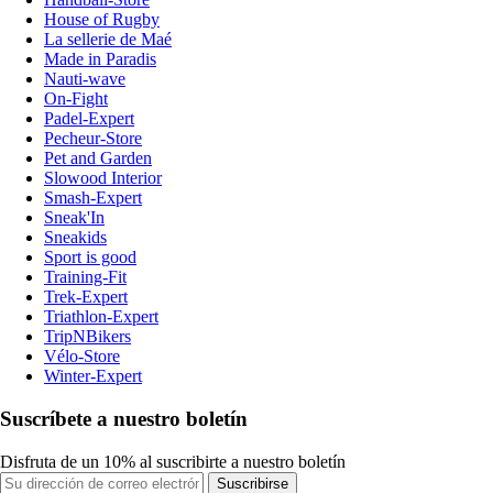
House of Rugby
La sellerie de Maé
Made in Paradis
Nauti-wave
On-Fight
Padel-Expert
Pecheur-Store
Pet and Garden
Slowood Interior
Smash-Expert
Sneak'In
Sneakids
Sport is good
Training-Fit
Trek-Expert
Triathlon-Expert
TripNBikers
Vélo-Store
Winter-Expert
Suscríbete a nuestro boletín
Disfruta de un 10% al suscribirte a nuestro boletín
Suscribirse