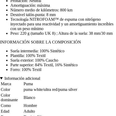
Pronación: Neutral
Amortiguación: máxima
Número medio de kilómetros: 800 km
Desnivel talón-punta: 8 mm
Tecnología NITROFOAM™ de espuma con nitrógeno
inyectado para una reactividad y un amortiguamiento increíbles
con un peso mínimo
Peso: 220 g (tamaño UK 8) ; Altura de la suela: 38 mm/30 mm
INFORMACIÓN SOBRE LA COMPOSICIÓN
Suela intermedia: 100% Sintético
Plantilla: 100% Textil
Suela exterior: 100% Caucho
Parte superior: 84% Textil, 16% Sintético
Forro: 100% Textil
Información adicional
Marca
Puma
Color
puma white/ultra red/puma silver
Color
Blanco
dominante
Como
Hombre
Edad
Adulto