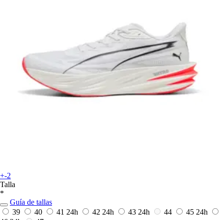
+-2
Talla
*
Guía de tallas
39
40
41
24h
42
24h
43
24h
44
45
24h