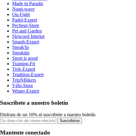
Made in Paradis
Nauti-wave
On-Fight
Padel-Expert
Pecheur-Store
Pet and Garden
Slowood Interior
Smash-Expert
Sneak'In
Sneakids
Sport is good
Training-Fit
Trek-Expert
Triathlon-Expert
TripNBikers
Vélo-Store
Winter-Expert
Suscríbete a nuestro boletín
Disfruta de un 10% al suscribirte a nuestro boletín
Suscribirse
Mantente conectado