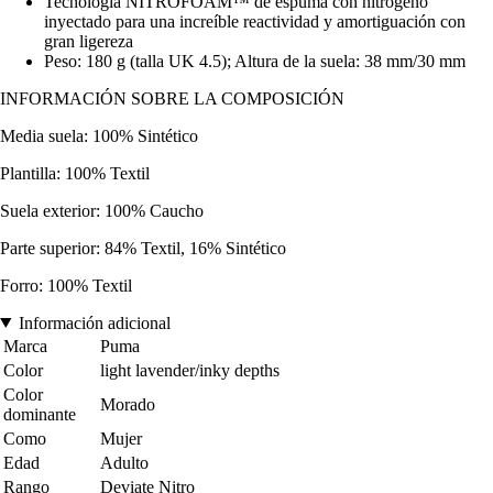
Tecnología NITROFOAM™ de espuma con nitrógeno
inyectado para una increíble reactividad y amortiguación con
gran ligereza
Peso: 180 g (talla UK 4.5); Altura de la suela: 38 mm/30 mm
INFORMACIÓN SOBRE LA COMPOSICIÓN
Media suela: 100% Sintético
Plantilla: 100% Textil
Suela exterior: 100% Caucho
Parte superior: 84% Textil, 16% Sintético
Forro: 100% Textil
Información adicional
Marca
Puma
Color
light lavender/inky depths
Color
Morado
dominante
Como
Mujer
Edad
Adulto
Rango
Deviate Nitro