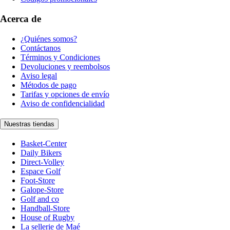
Acerca de
¿Quiénes somos?
Contáctanos
Términos y Condiciones
Devoluciones y reembolsos
Aviso legal
Métodos de pago
Tarifas y opciones de envío
Aviso de confidencialidad
Nuestras tiendas
Basket-Center
Daily Bikers
Direct-Volley
Espace Golf
Foot-Store
Galope-Store
Golf and co
Handball-Store
House of Rugby
La sellerie de Maé