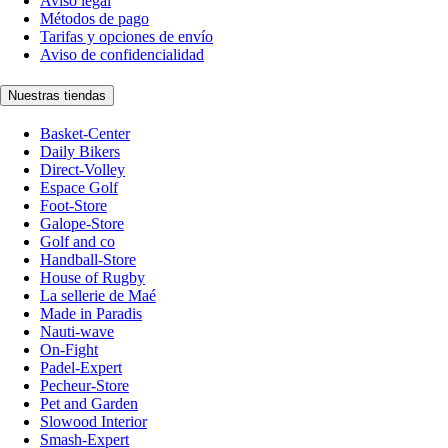
Aviso legal
Métodos de pago
Tarifas y opciones de envío
Aviso de confidencialidad
Nuestras tiendas
Basket-Center
Daily Bikers
Direct-Volley
Espace Golf
Foot-Store
Galope-Store
Golf and co
Handball-Store
House of Rugby
La sellerie de Maé
Made in Paradis
Nauti-wave
On-Fight
Padel-Expert
Pecheur-Store
Pet and Garden
Slowood Interior
Smash-Expert