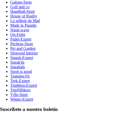
Galope-Store
Golf and co
Handball-Store
House of Rugby
La sellerie de Maé
Made in Paradis
Nauti-wave
On-Fight
Padel-Expert
Pecheur-Store
Pet and Garden
Slowood Interior
Smash-Expert
Sneak'In
Sneakids
Sport is good
Training-Fit
Trek-Expert
Triathlon-Expert
TripNBikers
Vélo-Store
Winter-Expert
Suscríbete a nuestro boletín