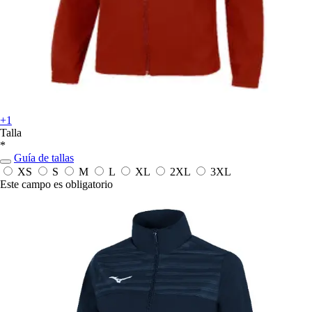
+1
Talla
*
Guía de tallas
XS
S
M
L
XL
2XL
3XL
Este campo es obligatorio