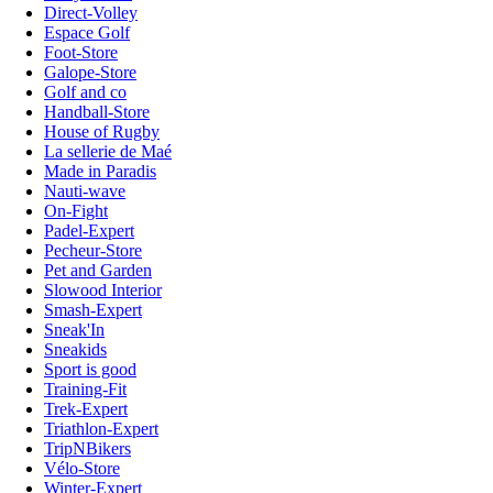
Direct-Volley
Espace Golf
Foot-Store
Galope-Store
Golf and co
Handball-Store
House of Rugby
La sellerie de Maé
Made in Paradis
Nauti-wave
On-Fight
Padel-Expert
Pecheur-Store
Pet and Garden
Slowood Interior
Smash-Expert
Sneak'In
Sneakids
Sport is good
Training-Fit
Trek-Expert
Triathlon-Expert
TripNBikers
Vélo-Store
Winter-Expert