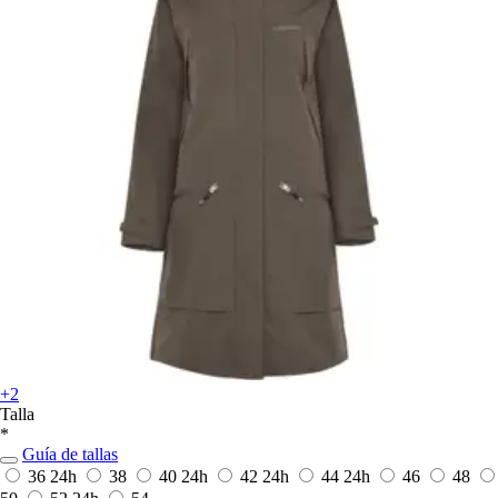
+2
Talla
*
Guía de tallas
36
24h
38
40
24h
42
24h
44
24h
46
48