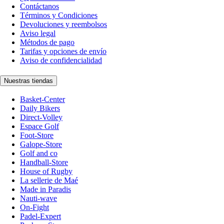
Contáctanos
Términos y Condiciones
Devoluciones y reembolsos
Aviso legal
Métodos de pago
Tarifas y opciones de envío
Aviso de confidencialidad
Nuestras tiendas
Basket-Center
Daily Bikers
Direct-Volley
Espace Golf
Foot-Store
Galope-Store
Golf and co
Handball-Store
House of Rugby
La sellerie de Maé
Made in Paradis
Nauti-wave
On-Fight
Padel-Expert