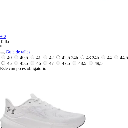
+-2
Talla
*
Guía de tallas
40
40,5
41
42
42,5
24h
43
24h
44
44,5
45
45,5
46
47
47,5
48,5
49,5
Este campo es obligatorio