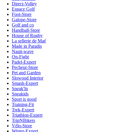
Direct-Volley
Espace Golf
Foot-Store
Galope-Store
Golf and co
Handball-Store
House of Rugby
La sellerie de Maé
Made in Paradis
Nauti-wave
On-Fight
Padel-Expert
Pecheur-Store
Pet and Garden
Slowood Interior
Smash-Expert
Sneak'In
Sneakids
Sport is good
Training-Fit
Trek-Expert
Triathlon-Expert
TripNBikers
Vélo-Store
Winter-Expert