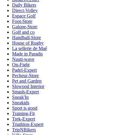
Daily Bikers
Direct-Volley
Espace Golf
Foot-Store
Galope-Store
Golf and co
Handball-Store
House of Rugby
La sellerie de Maé
Made in Paradis
Nauti-wave
On-Fight
Padel-Expert
Pecheur-Store
Pet and Garden
Slowood Interior
Smash-Expert
Sneak'In
Sneakids
Sport is good
Training-Fit
Trek-Expert
Triathlon-Expert
TripNBikers