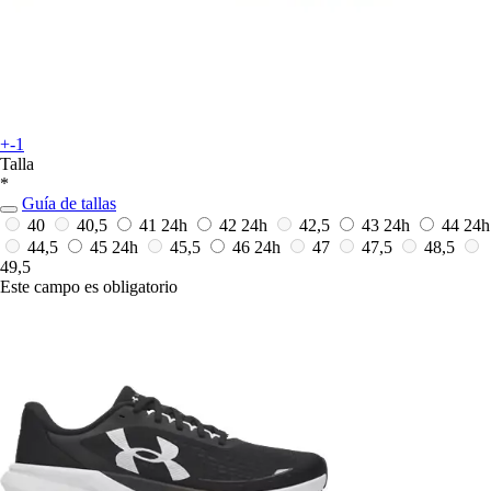
+-1
Talla
*
Guía de tallas
40
40,5
41
24h
42
24h
42,5
43
24h
44
24h
44,5
45
24h
45,5
46
24h
47
47,5
48,5
49,5
Este campo es obligatorio