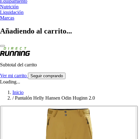
Equipamiento
Nutrición
Liquidación
Marcas
Añadiendo al carrito...
Subtotal del carrito
Ver mi carrito
Seguir comprando
Loading...
Inicio
/
Pantalón Helly Hansen Odin Huginn 2.0